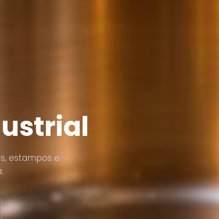
ustrial
es, estampos e
.