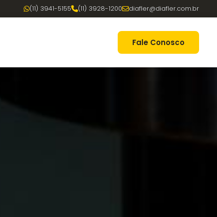
(11) 3941-5155
(11) 3928-1200
diafler@diafler.com.br
Fale Conosco