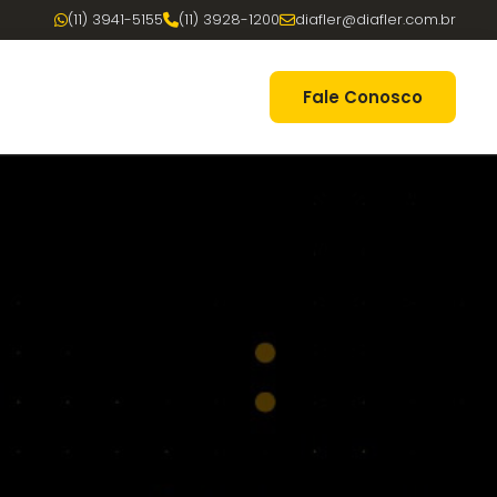
(11) 3941-5155
(11) 3928-1200
diafler@diafler.com.br
Fale Conosco