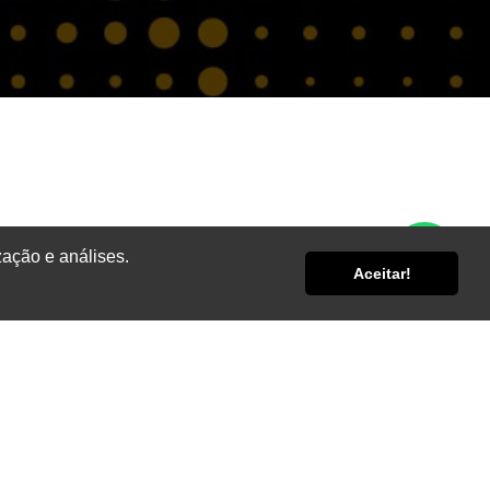
zação e análises.
Aceitar!
Diafler
ca-se no segmento de ferramentaria, estamparia e