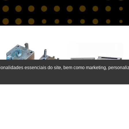
ionalidades essenciais do site, bem como marketing, personali
 para injeção plástica: Conheça a 
ão plástica
, Diafler, com sede em São Paulo, desta